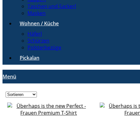
Taschen und Sackerl
Masken
Wohnen / Küche
Häferl
Schürzen
Polsterbezüge
Pickalan
Menü