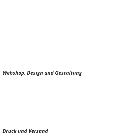
kärntnerisch.com
Webshop, Design und Gestaltung
Über
Impressum
Datenschutzerklärung
Cookie-Richtlinie
Spreadshirt
Druck und Versand