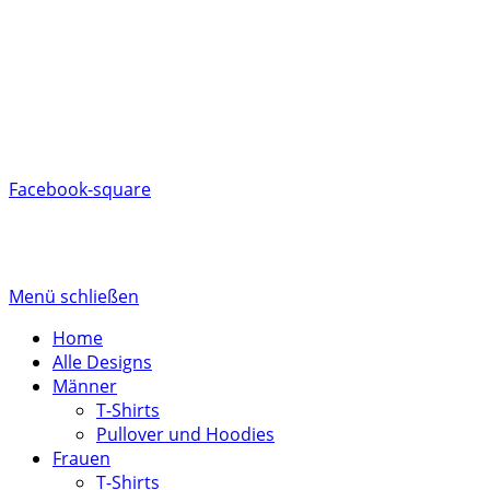
Versand
Rückgabe/Umtausch
Spreadshirt Kundenservice
AGB
FAQ
Besuche uns auf Facebook
Facebook-square
Aktuelle Rabattcodes
2026 © kärntnerisch.com
Menü schließen
Home
Alle Designs
Männer
T-Shirts
Pullover und Hoodies
Frauen
T-Shirts