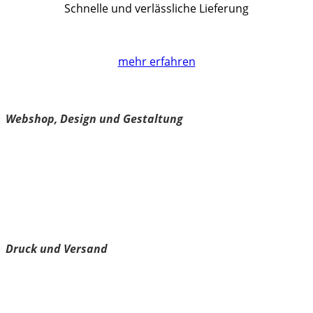
Schnelle und verlässliche Lieferung
mehr erfahren
kärntnerisch.com
Webshop, Design und Gestaltung
Über
Impressum
Datenschutzerklärung
Cookie-Richtlinie
Spreadshirt
Druck und Versand
Versand
Rückgabe/Umtausch
Spreadshirt Kundenservice