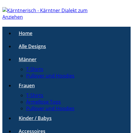
Home
Alle Designs
Männer
T-Shirts
Pullover und Hoodies
Frauen
T-Shirts
Ärmellose Tops
Pullover und Hoodies
Kinder / Babys
Accessoires