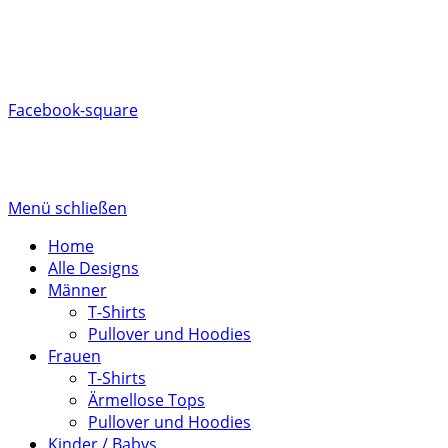
AGB
FAQ
Besuche uns auf Facebook
Facebook-square
Aktuelle Rabattcodes
2026 © kärntnerisch.com
Menü schließen
Home
Alle Designs
Männer
T-Shirts
Pullover und Hoodies
Frauen
T-Shirts
Ärmellose Tops
Pullover und Hoodies
Kinder / Babys