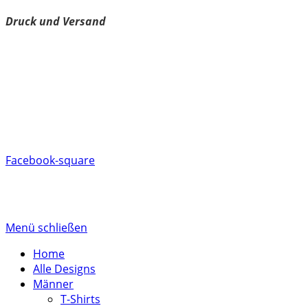
Druck und Versand
Versand
Rückgabe/Umtausch
Spreadshirt Kundenservice
AGB
FAQ
Besuche uns auf Facebook
Facebook-square
Aktuelle Rabattcodes
2026 © kärntnerisch.com
Menü schließen
Home
Alle Designs
Männer
T-Shirts