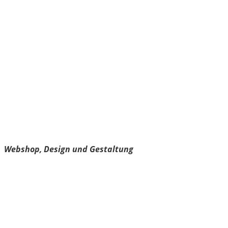
kärntnerisch.com
Webshop, Design und Gestaltung
Über
Impressum
Datenschutzerklärung
Cookie-Richtlinie
Spreadshirt