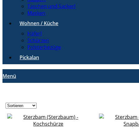
Taschen und Sackerl
Masken
Wohnen / Küche
Häferl
Schürzen
Polsterbezüge
Pickalan
Menü