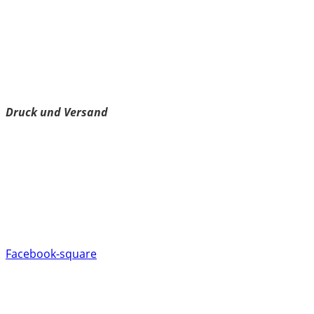
Über
Impressum
Datenschutzerklärung
Cookie-Richtlinie
Spreadshirt
Druck und Versand
Versand
Rückgabe/Umtausch
Spreadshirt Kundenservice
AGB
FAQ
Besuche uns auf Facebook
Facebook-square
Aktuelle Rabattcodes
2026 © kärntnerisch.com