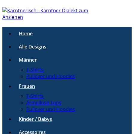
Home
Alle Designs
Männer
T-Shirts
Pullover und Hoodies
Frauen
T-Shirts
Ärmellose Tops
Pullover und Hoodies
Kinder / Babys
Accessoires