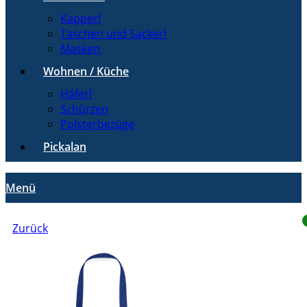
Kapperl
Taschen und Sackerl
Masken
Wohnen / Küche
Häferl
Schürzen
Polsterbezüge
Pickalan
Menü
Zurück